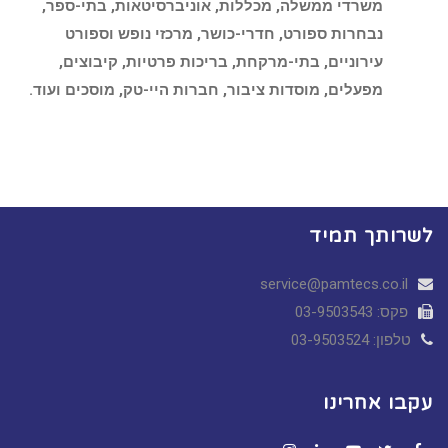
משרדי ממשלה, מכללות, אוניברסיטאות, בתי-ספר,
נבחרות ספורט, חדרי-כושר, מרכזי נופש וספורט
עירוניים, בתי-מרקחת, בריכות פרטיות, קיבוצים,
מפעלים, מוסדות ציבור, חברות היי-טק, מוסכים ועוד.
לשרותך תמיד
service@pamtecs.co.il
פקס: 03-9503543
טלפון: 03-9503524
עקבו אחרינו