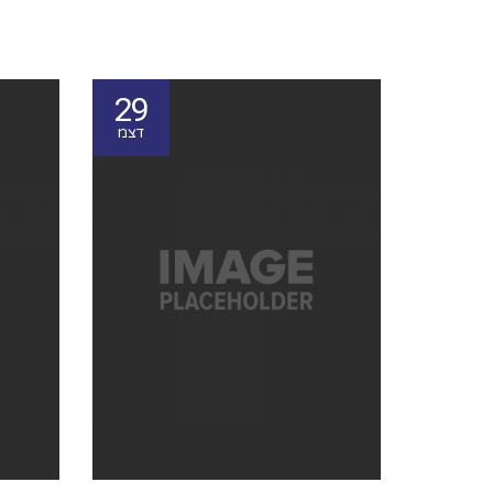
29
דצמ