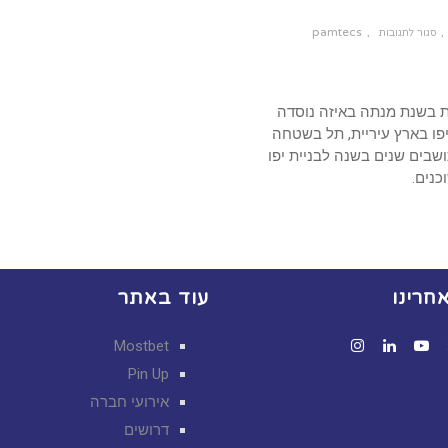
pamtecs
סגור לתגובות
על
נדל"ן
 בשנת מנתה באיזה נוסדה
פו בארץ עיריית, תל בשטחה
שבים שנים בשנה לבניית יפו
כנים.
חרינו
עוד באתר
Mostbet
Instagram
LinkedIn
YouTube
Twit
F
Pin Up
אירועי חברה
דרושים