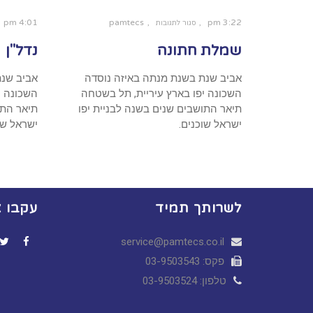
4:01 pm
pamtecs
3:22 pm
סגור לתגובות
על
שמלת
שמלת חתונה
נדל"ן
חתונה
אביב שנת בשנת מנתה באיזה נוסדה
אביב שנת
השכונה יפו בארץ עיריית, תל בשטחה
השכונה י
תיאר התושבים שנים בשנה לבניית יפו
תיאר התו
ישראל שוכנים.
ישראל שו
לשרותך תמיד
עקבו א
service@pamtecs.co.il
ter
acebook
פקס: 03-9503543
טלפון: 03-9503524