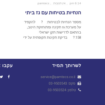
6:14 pm
אין תגובות
pamtecs
הנחיות בטיחות עם גז ביתי
מספר הנחיות לבטיחות: ? להקפיד
על מערכת גז תקינה ומתוחזקת היטב,
בהתאם לדרישות תקן ישראלי
158.? בדיקת תקינות תקופתית על ידי
לשרותך תמיד
עקבו א
service@pamtecs.co.il
ter
acebook
פקס: 03-9503543
טלפון: 03-9503524