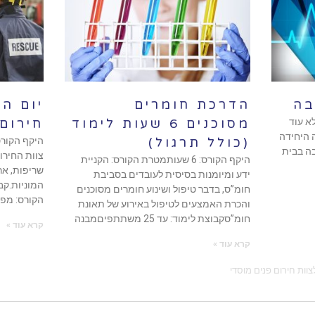
בה
הדרכת חומרים
יום ה
א עוד
מסוכנים 6 שעות לימוד
חירום 
 היחידה
(כולל תרגול)
ה בבית
צוות החיר
היקף הקורס: 6 שעותמטרת הקורס: הקניית
שריפות, אר
ידע ומיומנות בסיסית לעובדים בסביבת
חומ”ס, בדבר טיפול ושינוע חומרים מסוכנים
הקורס: מפג
והכרת האמצעים לטיפול באירוע של תאונת
חומ”סקבוצת לימוד: עד 25 משתתפיםמבנה
קרא עוד »
קרא עוד »
וות חירום פנים מוסדי