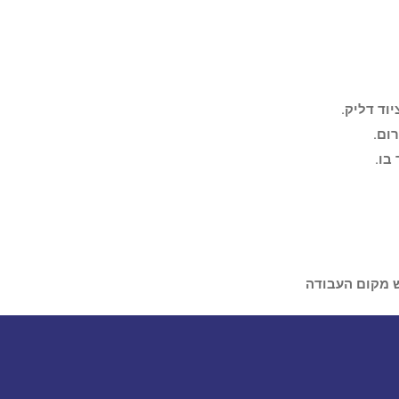
וד דליק.
ום.
בו.
ש מקום העבודה