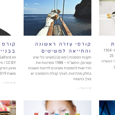
ת
קורסי עזרה ראשונה
קורס 
חוק ארגון הפיקוח על העבודה, תשי"ד-1954
והחייאה למשיטים
בבניי
קובע כי במפעל בו מועסקים לפחות 25
תקנות הספנות (ימאים) (משיטי כלי שיט
Salford on
י הוועדה
קטנים), התשנ"ח – 1988 מפרטות את
הדרישות להסמכת משיטים לדרגות השונות.
בחלק מהדרגות, לצורך קבלת ההסמכה יש
משנת 2019 הטיל על מבצע
צורך בהצגת
קרא עוד »
קרא עוד »